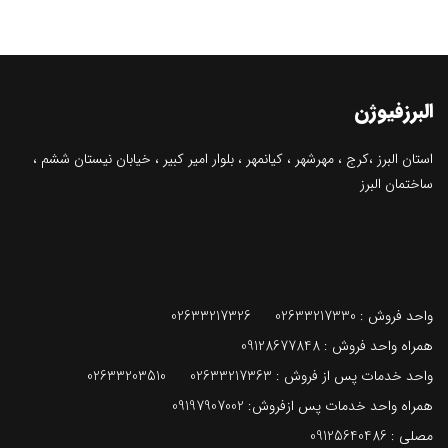
البرزفیوژن
استان البرز ،کرج ، مهرشهر ، کیانمهر ، بلوار امير كبير ، خیابان نيستان ششم ،
ساختمان البرز
واحد فروش :
02633217330
02633217326
همراه واحد فروش : 09128677848
واحد خدمات پس از فروش :
3 02633203510
0263321736
همراه واحد خدمات پس ازفروش: 09197907002
مصلی :
09125640486