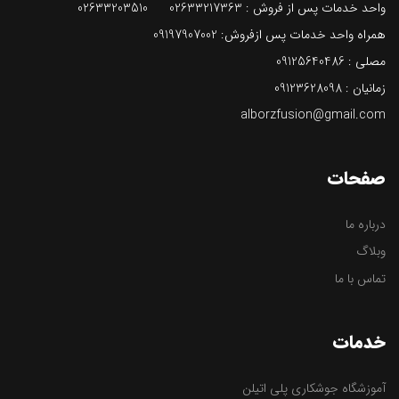
واحد خدمات پس از فروش :
3 02633203510
0263321736
همراه واحد خدمات پس ازفروش: 09197907002
مصلی :
09125640486
زمانیان :
09123628098
alborzfusion@gmail.com
صفحات
درباره ما
وبلاگ
تماس با ما
خدمات
آموزشگاه جوشکاری پلی اتیلن