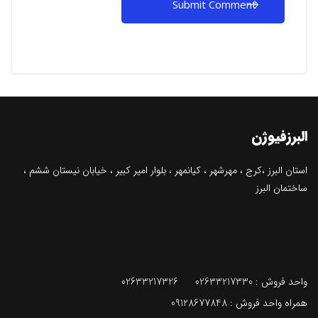
البرزفیوژن
استان البرز ،کرج ، مهرشهر ، کیانمهر ، بلوار امير كبير ، خیابان نيستان ششم ،
ساختمان البرز
واحد فروش :
02633217330
02633217326
همراه واحد فروش : 09128677848